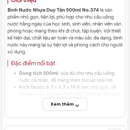
Giới thiệu
Bình Nước Nhựa Duy Tân 500ml No.374
là sản
phẩm nhỏ gọn, tiện lợi, phù hợp cho nhu cầu uống
nước hằng ngày của học sinh, sinh viên, nhân viên văn
phòng hoặc mang theo khi đi chơi, tập luyện. Với thiết
kế hiện đại, chất liệu an toàn và màu sắc đa dạng, bình
nước này mang lại sự tiện lợi và phong cách cho người
sử dụng.
Đặc điểm nổi bật
Dung tích 500ml
: vừa đủ cho nhu cầu uống
nước cá nhân, dễ mang theo mọi lúc mọi nơi.
Kích thước 6.7 x 6.7 x 19.4 cm
: nhỏ gọn, dễ
bỏ vào balo, túi xách hoặc đặt trên bàn làm việc.
Nguyên liệu PET/PP cao cấp
: an toàn cho sức
Xem thêm
khỏe, không chứa BPA, bền bỉ và dễ vệ sinh.
Màu sắc đa dạng
: dương, hồng, lá, vàng, trong
– phù hợp với nhiều sở thích và phong cách.
Qui cách 24 cái/thùng
: thuận tiện cho phân