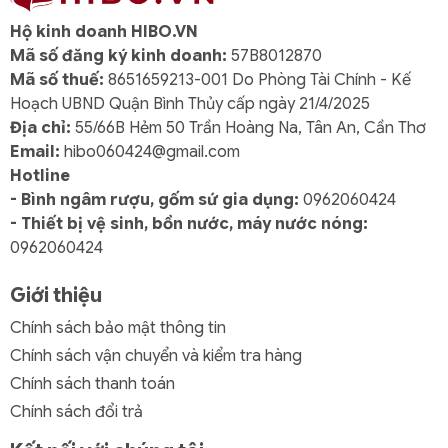
Kết luận
Hộ kinh doanh HIBO.VN
Mã số đăng ký kinh doanh:
57B8012870
Bình Nước Nhựa
Duy Tân 500ml No.374
là lựa chọn
Mã số thuế:
8651659213-001 Do Phòng Tài Chính - Kế
lý tưởng cho nhu cầu uống nước cá nhân hằng ngày.
Hoạch UBND Quận Bình Thủy cấp ngày 21/4/2025
Với dung tích vừa phải, thiết kế nhỏ gọn, chất liệu an
Địa chỉ:
55/66B Hẻm 50 Trần Hoàng Na, Tân An, Cần Thơ
toàn và màu sắc đa dạng, sản phẩm này mang lại sự
Email:
hibo060424@gmail.com
tiện nghi, bền bỉ và phong cách cho người sử dụng.
Hotline
- Bình ngâm rượu, gốm sứ gia dụng:
0962060424
- Thiết bị vệ sinh, bồn nước, máy nước nóng:
0962060424
Giới thiệu
Chính sách bảo mật thông tin
Chính sách vận chuyển và kiểm tra hàng
Chính sách thanh toán
Chính sách đổi trả