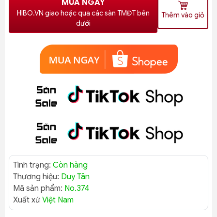
MUA NGAY
HIBO.VN giao hoặc qua các sàn TMĐT bên
Thêm vào giỏ
dưới
Tình trạng:
Còn hàng
Thương hiệu:
Duy Tân
Mã sản phẩm:
No.374
Xuất xứ
Việt Nam