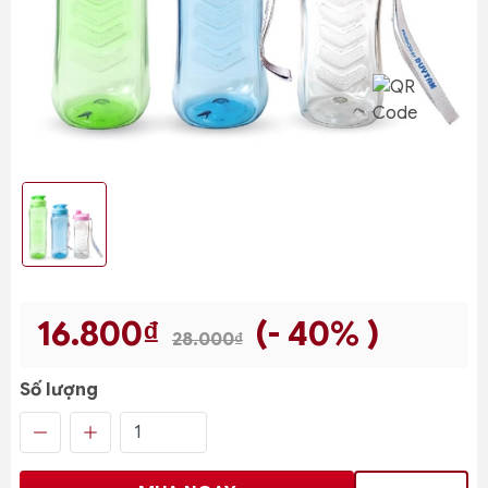
16.800₫
(- 40% )
28.000₫
Số lượng