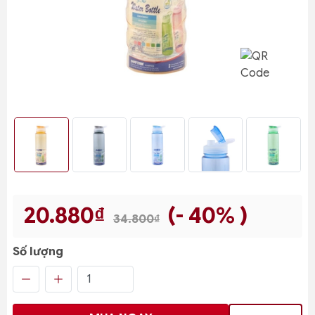
20.880₫
(- 40% )
34.800₫
Số lượng