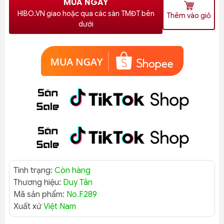
MUA NGAY
HIBO.VN giao hoặc qua các sàn TMĐT bên
Thêm vào giỏ
dưới
Tình trạng:
Còn hàng
Thương hiệu:
Duy Tân
Mã sản phẩm:
No.F289
Xuất xứ
Việt Nam