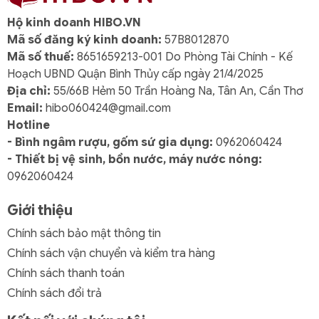
tiếng với các sản phẩm gia dụng chất lượng cao, bền
Hộ kinh doanh HIBO.VN
đẹp và an toàn cho người dùng.
Mã số đăng ký kinh doanh:
57B8012870
Giá áp dụng tại TP. HCM
Mã số thuế:
8651659213-001 Do Phòng Tài Chính - Kế
Hoạch UBND Quận Bình Thủy cấp ngày 21/4/2025
Sản phẩm có mức giá ưu đãi dành riêng cho khu vực
Địa chỉ:
55/66B Hẻm 50 Trần Hoàng Na, Tân An, Cần Thơ
TP. HCM, giúp khách hàng dễ dàng tiếp cận và lựa
Email:
hibo060424@gmail.com
chọn.
Hotline
- Bình ngâm rượu, gốm sứ gia dụng:
0962060424
Câu hỏi thường gặp
- Thiết bị vệ sinh, bồn nước, máy nước nóng:
Bình nước nhựa Duy Tân 1 Lít No.F289 có bền
0962060424
không?
Giới thiệu
Sản phẩm được làm từ nhựa PET cao cấp, có độ bền
cao, chịu lực tốt và khó nứt vỡ khi sử dụng lâu dài.
Chính sách bảo mật thông tin
Bình có an toàn để đựng nước uống không?
Chính sách vận chuyển và kiểm tra hàng
Chính sách thanh toán
Nhựa PET là loại nhựa thường dùng trong sản xuất
chai lọ thực phẩm, đảm bảo an toàn khi tiếp xúc với
Chính sách đổi trả
nước uống và đồ uống khác.