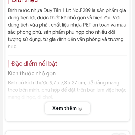
Giới thiệu
Bình nước nhựa Duy Tân 1 Lít No.F289 là sản phẩm gia
dụng tiện lợi, được thiết kế nhỏ gọn và hiện đại. Với
dung tích vừa phải, chất liệu nhựa PET an toàn và màu
sắc phong phú, sản phẩm phù hợp cho nhiều đối
tượng sử dụng, từ gia đình đến văn phòng và trường
học.
Đặc điểm nổi bật
Kích thước nhỏ gọn
Bình có kích thước 9,7 x 7,8 x 27 cm, dễ dàng mang
theo bên mình, phù hợp để đặt trên bàn làm việc hoặc
mang đi học, đi chơi.
Dung tích vừa phải
Xem thêm
Dung tích 1 lít đáp ứng nhu cầu sử dụng cá nhân hằng
ngày, tiện lợi cho việc đựng nước uống hoặc các loại
nước giải khát.