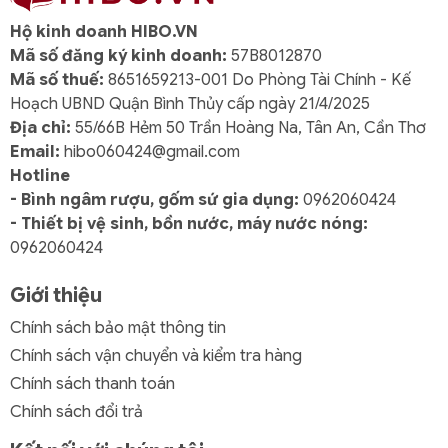
Câu hỏi thường gặp
Hộ kinh doanh HIBO.VN
Bình đá nhựa Duy Tân Tropica 7 No.548 có bền
Mã số đăng ký kinh doanh:
57B8012870
không?
Mã số thuế:
8651659213-001 Do Phòng Tài Chính - Kế
Hoạch UBND Quận Bình Thủy cấp ngày 21/4/2025
Sản phẩm được làm từ nhựa PP cao cấp, có độ bền
Địa chỉ:
55/66B Hẻm 50 Trần Hoàng Na, Tân An, Cần Thơ
cao, chịu lực tốt và khó nứt vỡ khi sử dụng lâu dài.
Email:
hibo060424@gmail.com
Bình có giữ đá lâu tan không?
Hotline
Thiết kế nắp đậy khít và lớp nhựa dày giúp giữ đá lâu
- Bình ngâm rượu, gốm sứ gia dụng:
0962060424
tan, bảo quản nước uống hiệu quả.
- Thiết bị vệ sinh, bồn nước, máy nước nóng:
0962060424
Có những màu sắc nào để lựa chọn?
Bình đá nhựa Duy Tân Tropica 7 No.548 có nhiều màu
Giới thiệu
sắc: Đỏ, Dương, Đỏ Đô, phù hợp với nhiều phong
Chính sách bảo mật thông tin
cách và nhu cầu sử dụng.
Chính sách vận chuyển và kiểm tra hàng
Sản phẩm phù hợp cho đối tượng nào?
Chính sách thanh toán
Bình thích hợp cho hộ gia đình, quán ăn, nhà hàng
Chính sách đổi trả
hoặc các đơn vị kinh doanh thực phẩm.