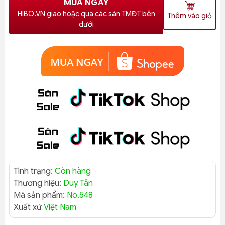
MUA NGAY
HIBO.VN giao hoặc qua các sàn TMĐT bên
Thêm vào giỏ
dưới
Tình trạng:
Còn hàng
Thương hiệu:
Duy Tân
Mã sản phẩm:
No.548
Xuất xứ
Việt Nam