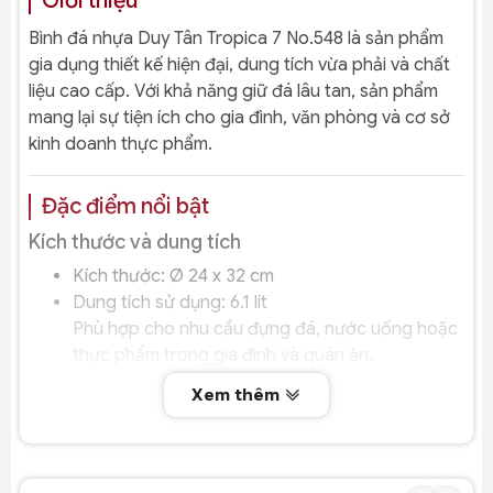
Giới thiệu
Bình đá nhựa Duy Tân Tropica 7 No.548 là sản phẩm
gia dụng thiết kế hiện đại, dung tích vừa phải và chất
liệu cao cấp. Với khả năng giữ đá lâu tan, sản phẩm
mang lại sự tiện ích cho gia đình, văn phòng và cơ sở
kinh doanh thực phẩm.
Đặc điểm nổi bật
Kích thước và dung tích
Kích thước: Ø 24 x 32 cm
Dung tích sử dụng: 6.1 lít
Phù hợp cho nhu cầu đựng đá, nước uống hoặc
thực phẩm trong gia đình và quán ăn.
Chất liệu nhựa PP cao cấp
Xem thêm
Sản phẩm được làm từ nhựa PP – loại nhựa bền chắc,
chịu lực tốt, an toàn khi tiếp xúc với thực phẩm và
nước uống.