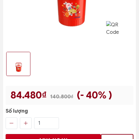
84.480₫
(- 40% )
140.800₫
Số lượng