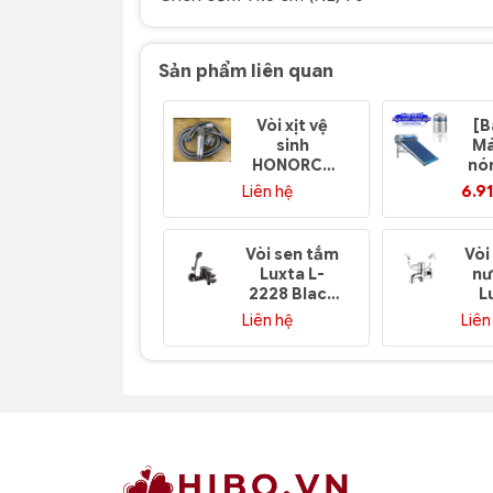
Sản phẩm liên quan
Vòi xịt vệ
[B
sinh
Má
HONORCY
nó
ba khoang
lư
Liên hệ
6.9
H
150
Vòi sen tắm
Vòi
Luxta L-
nư
2228 Black
L
nóng lạnh
Liên hệ
Liên