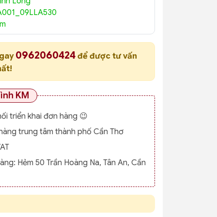
inh Long
A001_09LLA530
am
0962060424
ngay
để được tư vấn
hất!
rình KM
nối triển khai đơn hàng 😉
o hàng trung tâm thành phố Cần Thơ
VAT
hàng:
Hẻm 50 Trần Hoàng Na, Tân An, Cần