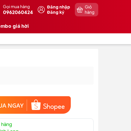
Gọi mua hàng
Đăng nhập
Giỏ
0962060424
Đăng ký
hàng
mbo giá hời
ệ
 hàng