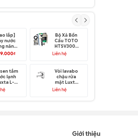
ao lắp]
Bộ Xả Bồn
Bồn cầu 
y nước
Cầu TOTO
khối Minh
ng năng
HTSV300S
Long
ợng mặt
(CS300,
VIMISCO
19.000₫
Liên hệ
Liên hệ
trời
CS325,
S02 xả 2
ONORCY
CS320,
nhấn nắp
 lít I304
CS818,
thường
 sen tắm
Vòi lavabo
Vòi lavab
CS945,
ớc lạnh
chậu rửa
chậu rửa
CS350,
uxta L-
mặt Luxta
mặt Luxt
CS660)
2111Z
L-1101B9
L-1112K
 hệ
Liên hệ
Liên hệ
nước lạnh
nước lạn
Giới thiệu