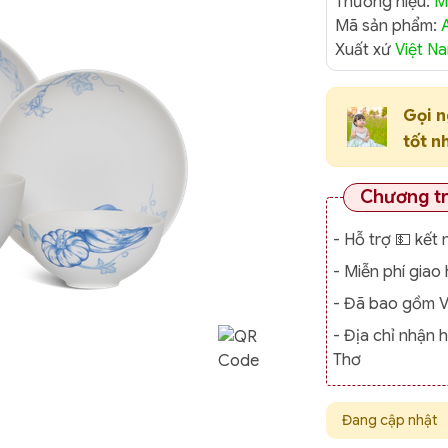
Thương hiệu:
M
Mã sản phẩm:
Xuất xứ
Việt N
Gọi 
tốt n
Chương t
- Hỗ trợ 💵 kết 
- Miễn phí gia
- Đã bao gồm 
- Địa chỉ nhận 
Thơ
Đang cập nhật