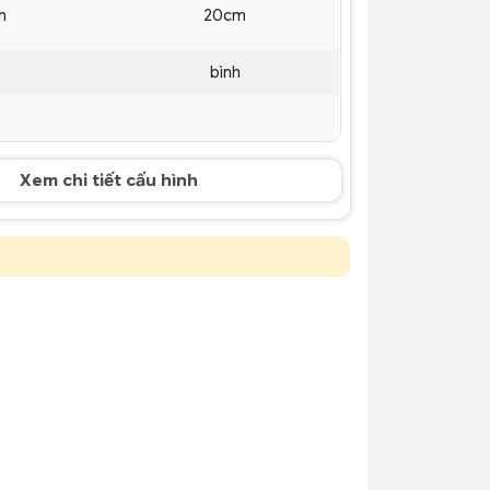
n
20cm
bình
Xem chi tiết cấu hình
t