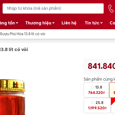
àng tồn
Thương hiệu
Liên hệ
Tin tức
Co
ượu Phú Hòa 13.8 lít có vòi
.8 lít có vòi
841.84
Sản phẩm cùng 
13.8
764.320₫
25.8
1.199.520₫