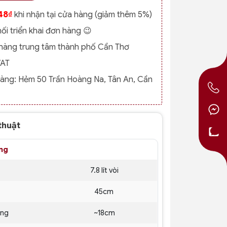
48₫
khi nhận tại cửa hàng (giảm thêm 5%)
nối triển khai đơn hàng 😉
o hàng trung tâm thành phố Cần Thơ
VAT
hàng:
Hẻm 50 Trần Hoàng Na, Tân An, Cần
thuật
ng
7.8 lít vòi
45cm
ệng
~18cm