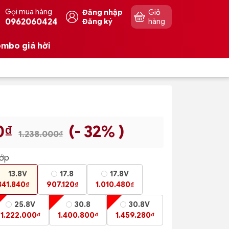
Gọi mua hàng
Đăng nhập
Giỏ
0962060424
Đăng ký
hàng
mbo giá hời
0₫
(- 32% )
1.238.000₫
lớp
13.8V
17.8
17.8V
841.840₫
907.120₫
1.010.480₫
25.8V
30.8
30.8V
1.222.000₫
1.400.800₫
1.459.280₫