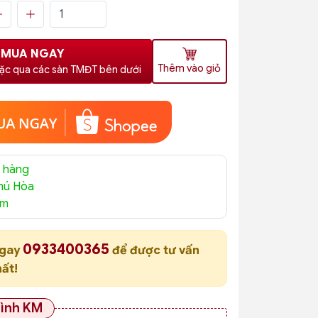
MUA NGAY
Thêm vào giỏ
ặc qua các sàn TMĐT bên dưới
 hàng
hú Hòa
am
0933400365
ngay
để được tư vấn
hất!
rình KM