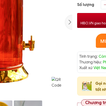
Số lượng
HIBO.VN giao ho
Tình trạng:
Còn
Thương hiệu:
P
Xuất xứ
Việt N
Gọi 
tốt n
Chương t