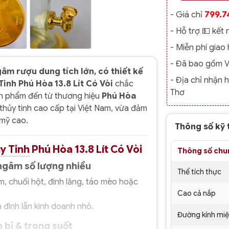
- Giá chỉ
799.7
- Hỗ trợ 💵 kết 
- Miễn phí gia
- Đã bao gồm 
âm rượu dung tích lớn, có thiết kế
- Địa chỉ nhận 
Tinh Phú Hòa 13.8 Lít Có Vòi
chắc
Thơ
ản phẩm đến từ thương hiệu
Phú Hòa
 thủy tinh cao cấp tại Việt Nam, vừa đảm
 mỹ cao.
Thông số kỹ 
y Tinh
Phú Hòa 13.8 Lít Có Vòi
Thông số chu
 ngâm số lượng nhiều
Thể tích thực
, chuối hột, đinh lăng, táo mèo hoặc
Cao cả nắp
 đình lẫn kinh doanh nhỏ.
Đường kính mi
n bỉ & trong suốt