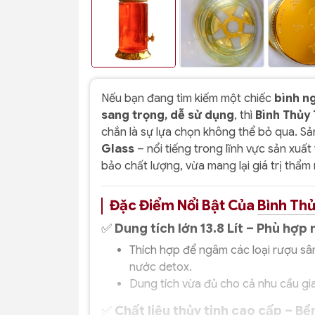
Nếu bạn đang tìm kiếm một chiếc
bình ng
sang trọng, dễ sử dụng
, thì
Bình Thủy 
chắn là sự lựa chọn không thể bỏ qua. S
Glass
– nổi tiếng trong lĩnh vực sản xuất
bảo chất lượng, vừa mang lại giá trị thẩm
Đặc Điểm Nổi Bật Của
Bình Thủ
✅
Dung tích lớn 13.8 Lít – Phù hợp
Thích hợp để ngâm các loại rượu sâm
nước detox.
Dung tích vừa đủ cho cả nhu cầu gia
✅
Chất liệu thủy tinh cao cấp – Bề