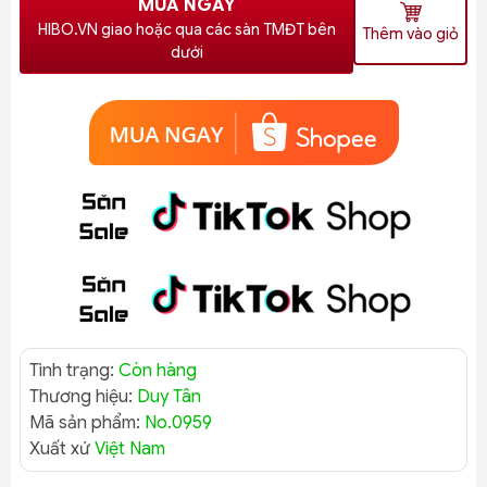
MUA NGAY
HIBO.VN giao hoặc qua các sàn TMĐT bên
Thêm vào giỏ
dưới
Tình trạng:
Còn hàng
Thương hiệu:
Duy Tân
Mã sản phẩm:
No.0959
Xuất xứ
Việt Nam