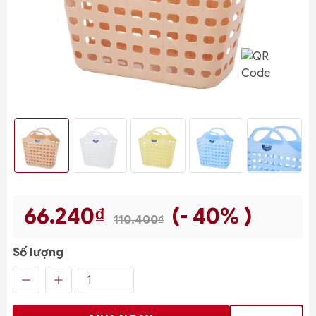
66.240₫
(- 40% )
110.400₫
Số lượng