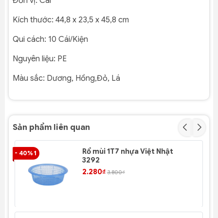
Đơn vị:
Cái
Kích thước:
44,8 x 23,5 x 45,8 cm
Qui cách:
10 Cái/Kiện
Nguyên liệu:
PE
Màu sắc:
Dương, Hồng,Đỏ, Lá
Sản phẩm liên quan
Rổ mùi 1T7 nhựa Việt Nhật
- 40% 1
- 4
3292
2.280₫
3.800₫