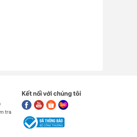
(loại 2) nhựa
dẻo nhựa Tý
Tý Liên
Liên No.0312
No.0313
6.000₫
6.000₫
1
Rổ Tròn Đan
Rổ lục giác
- 40% 1
- 40% 1
nhựa Duy
nhựa Duy
14
Tân 2T0
Tân 2T0
No.1066
No.1382
4.320₫
4.320₫
7.200₫
7.200₫
Kết nối với chúng tôi
n
m tra