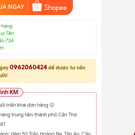
 hàng
uy Tân
No.724
am
0962060424
ngay
để được tư vấn
hất!
rình KM
nối triển khai đơn hàng 😉
o hàng trung tâm thành phố Cần Thơ
VAT
hàng:
Hẻm 50 Trần Hoàng Na, Tân An, Cần