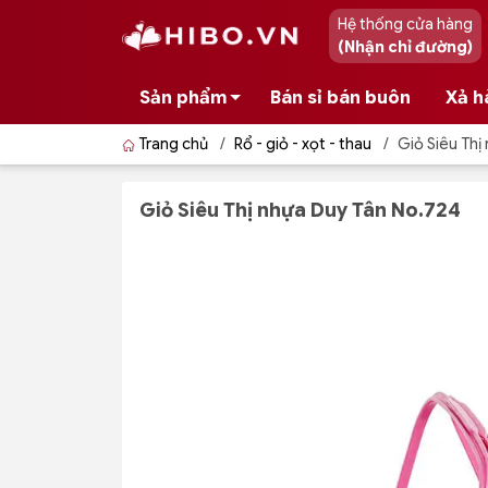
Hệ thống cửa hàng
(Nhận chỉ đường)
Sản phẩm
Bán sỉ bán buôn
Xả h
Trang chủ
/
Rổ - giỏ - xọt - thau
/
Giỏ Siêu Thị
Giỏ Siêu Thị nhựa Duy Tân No.724