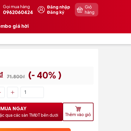
Gọi mua hàng
Đăng nhập
Giỏ
0962060424
Đăng ký
hàng
mbo giá hời
₫
(- 40% )
71.800₫
MUA NGAY
Thêm vào giỏ
ặc qua các sàn TMĐT bên dưới