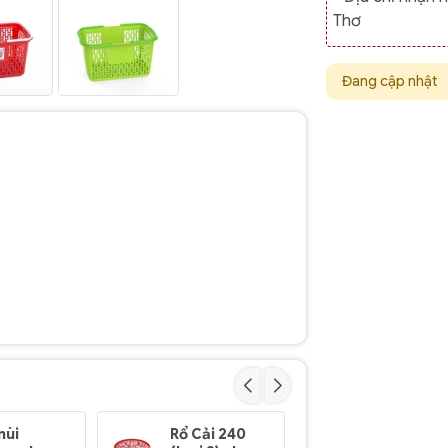
Thơ
Đang cập nhật
mùi
Rổ Cải 240
Rổ 282 (loạ