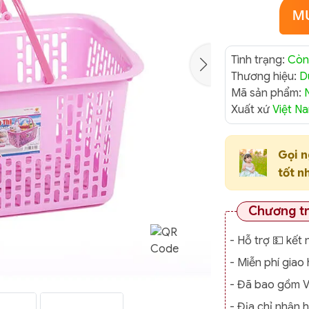
Tình trạng:
Còn
Thương hiệu:
D
Mã sản phẩm:
Xuất xứ
Việt N
Gọi 
tốt n
Chương t
- Hỗ trợ 💵 kết 
- Miễn phí gia
- Đã bao gồm 
- Địa chỉ nhận 