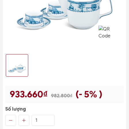
933.660₫
(- 5% )
982.800₫
Số lượng