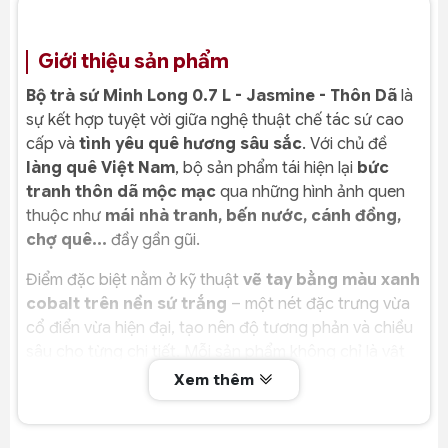
Giới thiệu sản phẩm
Bộ trà sứ Minh Long 0.7 L - Jasmine - Thôn Dã
là
sự kết hợp tuyệt vời giữa nghệ thuật chế tác sứ cao
cấp và
tình yêu quê hương sâu sắc
. Với chủ đề
làng quê Việt Nam
, bộ sản phẩm tái hiện lại
bức
tranh thôn dã mộc mạc
qua những hình ảnh quen
thuộc như
mái nhà tranh, bến nước, cánh đồng,
chợ quê...
đầy gần gũi.
Điểm đặc biệt nằm ở kỹ thuật
vẽ tay bằng màu xanh
cobalt trên nền sứ trắng
– một nét đặc trưng vừa
cổ điển vừa hiện đại, tạo nên độ tương phản và chiều
sâu cho từng chi tiết. Mỗi sản phẩm không chỉ là vật
dụng thưởng trà mà còn là
một phần ký ức quê
Xem thêm
hương được lưu giữ trong từng nét vẽ
.