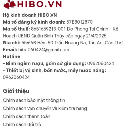
Tách trà 0.10 L
06
Hộ kinh doanh HIBO.VN
Đĩa lót tách 12 cm
06
Mã số đăng ký kinh doanh:
57B8012870
Mã số thuế:
8651659213-001 Do Phòng Tài Chính - Kế
Hộp đựng sang trọng
01
Hoạch UBND Quận Bình Thủy cấp ngày 21/4/2025
Địa chỉ:
55/66B Hẻm 50 Trần Hoàng Na, Tân An, Cần Thơ
Toàn bộ sản phẩm được thiết kế đồng bộ theo kiểu
Email:
hibo060424@gmail.com
dáng Jasmine – thanh thoát, mềm mại – kết hợp
hoa
Hotline
văn Thôn Dã
sống động và ý nghĩa.
- Bình ngâm rượu, gốm sứ gia dụng:
0962060424
- Thiết bị vệ sinh, bồn nước, máy nước nóng:
Đặc điểm nổi bật
0962060424
1. Hoa văn thôn quê sống động
Giới thiệu
Bức tranh làng quê Việt hiện lên rõ nét qua từng hình
Chính sách bảo mật thông tin
ảnh
mái nhà, chợ quê, con người, ruộng lúa...
đầy
Chính sách vận chuyển và kiểm tra hàng
chất thơ và bình dị.
Chính sách thanh toán
2. Màu xanh cobalt cổ điển
Chính sách đổi trả