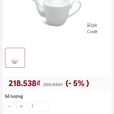
218.538₫
(- 5% )
230.040₫
Số lượng