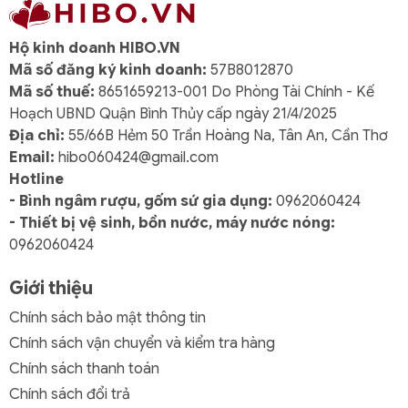
2. Thông Số Kỹ Thuật Của Bình Trà Sứ
Hộ kinh doanh HIBO.VN
Minh Long
0.65 L - Daisy - Trắng
Mã số đăng ký kinh doanh:
57B8012870
Mã số thuế:
8651659213-001 Do Phòng Tài Chính - Kế
Thành phần
Số lượng
Hoạch UBND Quận Bình Thủy cấp ngày 21/4/2025
Bình trà 0.65 L
1 cái
Địa chỉ:
55/66B Hẻm 50 Trần Hoàng Na, Tân An, Cần Thơ
(kèm nắp)
Email:
hibo060424@gmail.com
Hotline
Chất liệu
Sứ cao cấp Minh Long
- Bình ngâm rượu, gốm sứ gia dụng:
0962060424
- Thiết bị vệ sinh, bồn nước, máy nước nóng:
Màu sắc
Trắng
0962060424
Thương hiệu
Minh Long I
Giới thiệu
Công dụng
Dùng pha trà, trang trí, làm
Chính sách bảo mật thông tin
quà tặng
Chính sách vận chuyển và kiểm tra hàng
Chính sách thanh toán
Xuất xứ:
Minh Long I – Thương hiệu gốm sứ hàng
Chính sách đổi trả
đầu Việt Nam